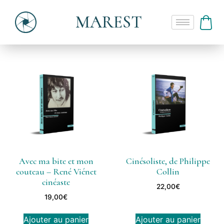
MAREST
Avec ma bite et mon
Cinésoliste, de Philippe
couteau – René Viénet
Collin
cinéaste
22,00
€
19,00
€
Ajouter au panier
Ajouter au panier