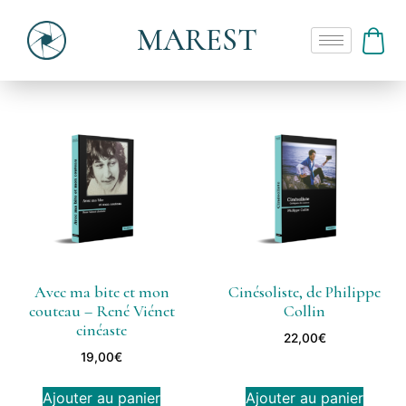
MAREST
Avec ma bite et mon
Cinésoliste, de Philippe
couteau – René Viénet
Collin
cinéaste
22,00
€
19,00
€
Ajouter au panier
Ajouter au panier