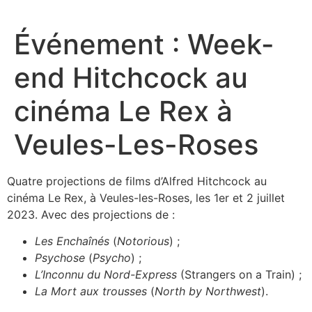
Aller
au
Événement : Week-
contenu
end Hitchcock au
cinéma Le Rex à
Veules-Les-Roses
Quatre projections de films d’Alfred Hitchcock au
cinéma Le Rex, à Veules-les-Roses, les 1er et 2 juillet
2023. Avec des projections de :
Les Enchaînés
(
Notorious
) ;
Psychose
(
Psycho
) ;
L’Inconnu du Nord-Express
(Strangers on a Train) ;
La Mort aux trousses
(
North by Northwest
).