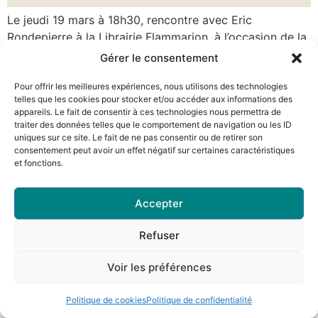
Le jeudi 19 mars à 18h30, rencontre avec Eric
Rondepierre à la Librairie Flammarion, à l’occasion de la
parution de son nouveau roman, Laura est nue. Librairie
Gérer le consentement
Flammarion, Centre Pompidou, 9 Rue Beaubourg, 75004
Pour offrir les meilleures expériences, nous utilisons des technologies
Paris Plan d’accès :
telles que les cookies pour stocker et/ou accéder aux informations des
appareils. Le fait de consentir à ces technologies nous permettra de
traiter des données telles que le comportement de navigation ou les ID
uniques sur ce site. Le fait de ne pas consentir ou de retirer son
consentement peut avoir un effet négatif sur certaines caractéristiques
et fonctions.
Accepter
Refuser
Voir les préférences
Politique de cookies
Politique de confidentialité