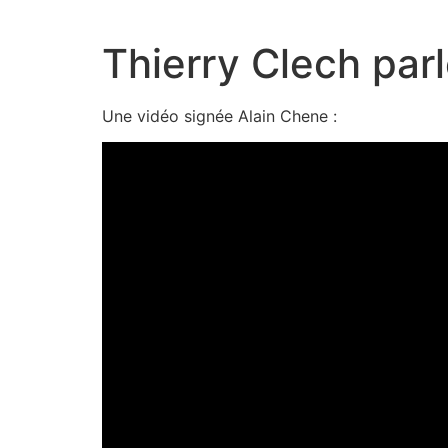
Aller
au
Thierry Clech par
contenu
Une vidéo signée Alain Chene :