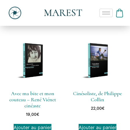
MAREST
Avec ma bite et mon
Cinésoliste, de Philippe
couteau – René Viénet
Collin
cinéaste
22,00
€
19,00
€
Ajouter au panier
Ajouter au panier