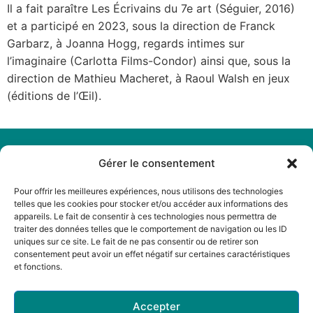
Il a fait paraître Les Écrivains du 7e art (Séguier, 2016)
et a participé en 2023, sous la direction de Franck
Garbarz, à Joanna Hogg, regards intimes sur
l’imaginaire (Carlotta Films-Condor) ainsi que, sous la
direction de Mathieu Macheret, à Raoul Walsh en jeux
(éditions de l’Œil).
Gérer le consentement
Pour offrir les meilleures expériences, nous utilisons des technologies
Légal
Menu
telles que les cookies pour stocker et/ou accéder aux informations des
Mentions
Accueil
appareils. Le fait de consentir à ces technologies nous permettra de
légales
traiter des données telles que le comportement de navigation ou les ID
A propos
uniques sur ce site. Le fait de ne pas consentir ou de retirer son
Politique de
Actualités
consentement peut avoir un effet négatif sur certaines caractéristiques
cookies
et fonctions.
Boutique
Politique de
Librairies
confidentialité
Accepter