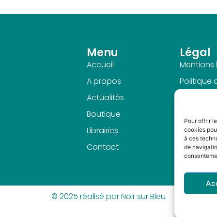
Menu
Légal
Accueil
Mentions 
A propos
Politique
Actualités
Politique 
confidenti
Boutique
Pour offrir 
CGV
Librairies
cookies pour
à ces techn
Contact
de navigatio
consentement
Ac
© 2025 réalisé par Noir sur Bleu