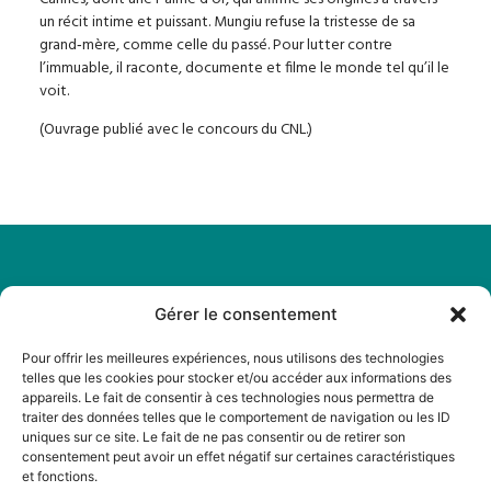
un récit intime et puissant. Mungiu refuse la tristesse de sa
grand‑mère, comme celle du passé. Pour lutter contre
l’immuable, il raconte, documente et filme le monde tel qu’il le
voit.
(Ouvrage publié avec le concours du CNL.)
Gérer le consentement
Légal
Menu
Mentions
Accueil
Pour offrir les meilleures expériences, nous utilisons des technologies
légales
telles que les cookies pour stocker et/ou accéder aux informations des
A propos
appareils. Le fait de consentir à ces technologies nous permettra de
Politique de
traiter des données telles que le comportement de navigation ou les ID
Actualités
cookies
uniques sur ce site. Le fait de ne pas consentir ou de retirer son
Boutique
consentement peut avoir un effet négatif sur certaines caractéristiques
Politique de
et fonctions.
Librairies
confidentialité