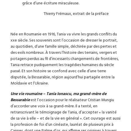
grâce d’une écriture miraculeuse.
Thierry Frémaux, extrait de la préface
Née en Roumanie en 1916, Tania va vivre les grands conflits du
xxe siècle. Ses souvenirs sont l’occasion de dresser le portrait,
au quotidien, d’une famille simple, déchirée par des pertes et
des exils nombreux. À travers l’histoire des terrains, vergers et
potagers perdus au fil d’incessants changements de frontières,
Tania retrace pudiquement les tragédies humaines du siècle
passé. Et son histoire se confond avec celle d’une terre
disputée, la Bessarabie, région aujourd’hui partagée entre la
Moldavie et l’Ukraine.
Une vie roumaine – Tania Ionascu, ma grand-mère de
Bessarabie
est l’occasion pour le réalisateur Cristian Mungiu
d’accorder une voix à sa grand-mère. Il a tenté, en
retranscrivant le témoignage de Tania, d’accepter « la vanité
de sa vie à elle – et de la vie en général ». Cet ouvrage est aussi
la profession de foi d’un cinéaste, lauréat de plusieurs prix à
Cannes, dont une Palme d’or, qui affirme ses origines à travers