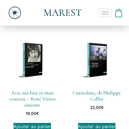
MAREST
Avec ma bite et mon
Cinésoliste, de Philippe
couteau – René Viénet
Collin
cinéaste
22,00
€
19,00
€
Ajouter au panier
Ajouter au panier