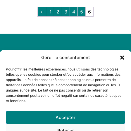
←
1
2
3
4
5
6
Gérer le consentement
Légal
Menu
Mentions
Accueil
Pour offrir les meilleures expériences, nous utilisons des technologies
légales
telles que les cookies pour stocker et/ou accéder aux informations des
A propos
appareils. Le fait de consentir à ces technologies nous permettra de
Politique de
traiter des données telles que le comportement de navigation ou les ID
Actualités
cookies
uniques sur ce site. Le fait de ne pas consentir ou de retirer son
Boutique
consentement peut avoir un effet négatif sur certaines caractéristiques
Politique de
et fonctions.
Librairies
confidentialité
Contact
CGV
Accepter
Refuser