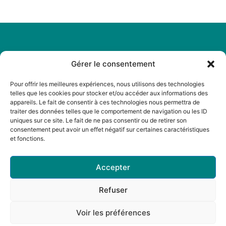
Gérer le consentement
Légal
Menu
Mentions
Accueil
Pour offrir les meilleures expériences, nous utilisons des technologies
légales
telles que les cookies pour stocker et/ou accéder aux informations des
A propos
appareils. Le fait de consentir à ces technologies nous permettra de
Politique de
traiter des données telles que le comportement de navigation ou les ID
Actualités
cookies
uniques sur ce site. Le fait de ne pas consentir ou de retirer son
Boutique
consentement peut avoir un effet négatif sur certaines caractéristiques
Politique de
et fonctions.
Librairies
confidentialité
Contact
CGV
Accepter
Refuser
Voir les préférences
© 2025 réalisé par Noir sur Bleu