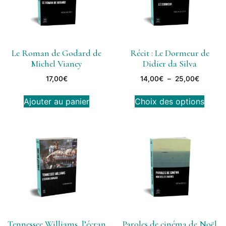
Le Roman de Godard de
Récit : Le Dormeur de
Michel Vianey
Didier da Silva
17,00
€
14,00
€
–
25,00
€
Ajouter au panier
Choix des options
Tennessee Williams, l’écran
Paroles de cinéma de Noël