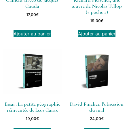
Caméra Greco de Jacques
Richard Fleischer, une
Cauda
œuvre de Nicolas Tellop
(« poche »)
17,00
€
19,00
€
Ajouter au panier
Ajouter au panier
Essai : La petite géographie
David Fincher, l’obsession
réinventée de Leos Carax
du mal
19,00
€
24,00
€