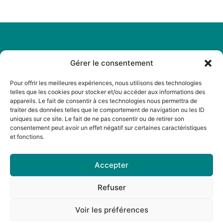
Gérer le consentement
Légal
Menu
Mentions
Accueil
Pour offrir les meilleures expériences, nous utilisons des technologies
légales
telles que les cookies pour stocker et/ou accéder aux informations des
A propos
appareils. Le fait de consentir à ces technologies nous permettra de
Politique de
traiter des données telles que le comportement de navigation ou les ID
Actualités
cookies
uniques sur ce site. Le fait de ne pas consentir ou de retirer son
Boutique
consentement peut avoir un effet négatif sur certaines caractéristiques
Politique de
et fonctions.
Librairies
confidentialité
Contact
CGV
Accepter
Refuser
Voir les préférences
© 2025 réalisé par Noir sur Bleu