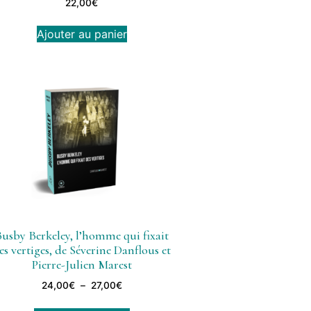
22,00
€
Ajouter au panier
usby Berkeley, l’homme qui fixait
es vertiges, de Séverine Danflous et
Pierre-Julien Marest
24,00
€
–
27,00
€