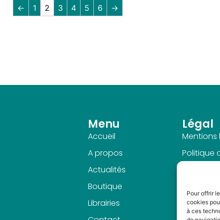
←
1
2
3
4
5
6
→
Menu
Légal
Accueil
Mentions 
A propos
Politique
Actualités
Politique 
confidenti
Boutique
Pour offrir 
CGV
Librairies
cookies pour
à ces techn
Contact
de navigatio