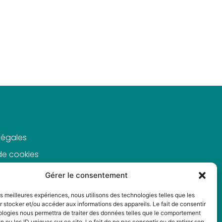
légales
 de cookies
de
Gérer le consentement
alité
les meilleures expériences, nous utilisons des technologies telles que les
 stocker et/ou accéder aux informations des appareils. Le fait de consentir
ologies nous permettra de traiter des données telles que le comportement
n ou les ID uniques sur ce site. Le fait de ne pas consentir ou de retirer son