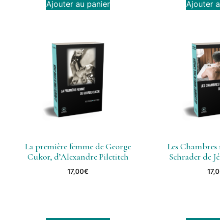
Ajouter au panier
Ajouter a
La première femme de George
Les Chambres n
Cukor, d’Alexandre Piletitch
Schrader de Jé
17,00
€
17,