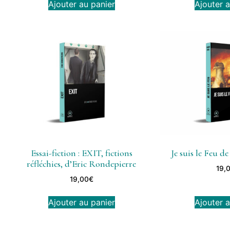
Ajouter au panier
Ajouter a
Essai-fiction : EXIT, fictions
Je suis le Feu 
réfléchies, d’Eric Rondepierre
19,
19,00
€
Ajouter au panier
Ajouter a