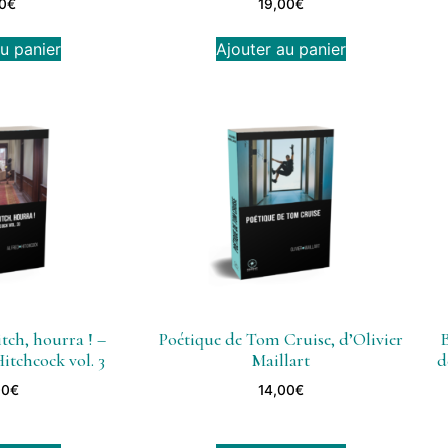
0
€
19,00
€
u panier
Ajouter au panier
tch, hourra ! –
Poétique de Tom Cruise, d’Olivier
B
itchcock vol. 3
Maillart
d
00
€
14,00
€