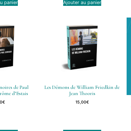
u panier
Ajouter au panier
oires de Paul
Les Démons de William Friedkin de
rôme d’Estais
Jean Thooris
00
€
15,00
€