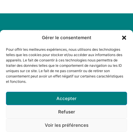
Gérer le consentement
Légal
Menu
Mentions
Accueil
Pour offrir les meilleures expériences, nous utilisons des technologies
légales
telles que les cookies pour stocker et/ou accéder aux informations des
A propos
appareils. Le fait de consentir à ces technologies nous permettra de
Politique de
traiter des données telles que le comportement de navigation ou les ID
Actualités
cookies
uniques sur ce site. Le fait de ne pas consentir ou de retirer son
Boutique
consentement peut avoir un effet négatif sur certaines caractéristiques
Politique de
et fonctions.
Librairies
confidentialité
Contact
CGV
Accepter
Refuser
Voir les préférences
© 2025 réalisé par Noir sur Bleu